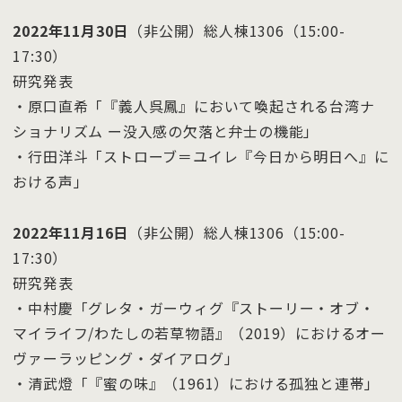
2022年11月30日
（非公開）総人棟1306（15:00-
17:30）
研究発表
・原口直希「『義人呉鳳』において喚起される台湾ナ
ショナリズム ー没入感の欠落と弁士の機能」
・行田洋斗「ストローブ＝ユイレ『今⽇から明⽇へ』に
おける声」
2022年11月16日
（非公開）総人棟1306（15:00-
17:30）
研究発表
・中村慶「グレタ・ガーウィグ『ストーリー・オブ・
マイライフ/わたしの若草物語』（2019）におけるオー
ヴァーラッピング・ダイアログ」
・清武燈「『蜜の味』（1961）における孤独と連帯」