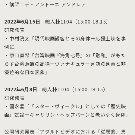
・講師：デ・アントーニ アンドレア
2022年6月15日
総人棟1104（15:00-18:15）
研究発表
・中村洸太「現代映画観客とその身体ー応援上映を事
例に」
・原口直希「台湾映画『海角七号』の「融和」がもた
らす台湾意識の高揚ーヴァナキュラー言語の含意と非
優位的な日本表象」
2022年6月8日
総人棟1104（15:00-18:15）
研究発表
・國永孟「「スター・ヴィークル」としての「歴史映
画」試論ーキャサリン・ヘップバーンと老いゆく身体」
公開研究発表「アダルトビデオにおける「従属的」男